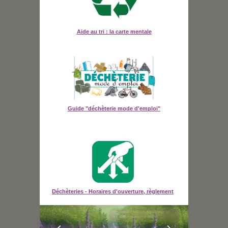
Aide au tri : la carte mentale
Guide "déchèterie mode d'emploi"
Déchèteries - Horaires d'ouverture, règlement
Gestion des milieux aquatiques et
prévention des inondations