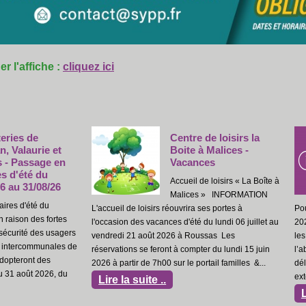
r l'affiche :
cliquez ici
Centre de loisirs la
Publication des
Boite à Malices -
de la commune
Vacances
Montjoyer
Accueil de loisirs « La Boîte à
Publication des acte
Malices » INFORMATION
commune de Montj
oisirs réouvrira ses portes à
Pour information, et par délibération du 2
s vacances d'été du lundi 06 juillet au
2026, le Conseil municipal de Montjoyer 
août 2026 à Roussas Les
les modalités de publication de ses actes
se feront à compter du lundi 15 juin
l’absence de site internet communal, les
de 7h00 sur le portail familles &...
délibérations sont affichées sur le panne
extérieur de la mairie. &n...
ite ..
Lire la suite ..