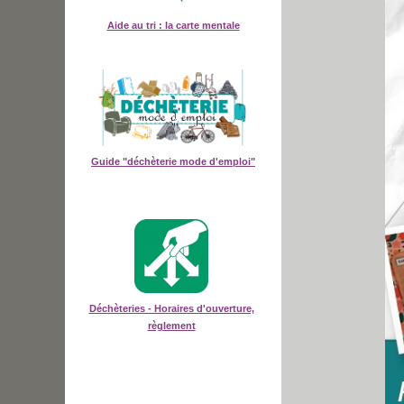
Aide au tri : la carte mentale
Guide "déchèterie mode d'emploi"
Déchèteries - Horaires d'ouverture,
règlement