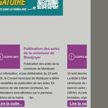
 actes
Savoir Rouler à Vélo :
 de
remise des diplômes à
Roussas
s de la
Savoir Rouler à Vélo : remise
oyer
des diplômes à Roussas Le
4 avril
10 avril dernier, le centre de loisirs intercommunal
le cadre du d
a défini
La Boîte à Malice à Roussas a accueilli la
compostage co
. En
cérémonie de remise des sonnettes et diplômes
une formation 
dans le cadre du dispositif Savoir Rouler à Vélo
par Julien SO
au
(SRAV). Au total, 13 jeunes ont suivi cette
Compost et Ter
formation, organis&ea...
9h00 à 17h00 
Lire la suite ..
Lire la su