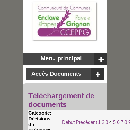
Menu principal
Accès Documents
Téléchargement de
documents
Categorie:
Décisions
Début
Précédent
1
2
3
4
5
6
7
8
du