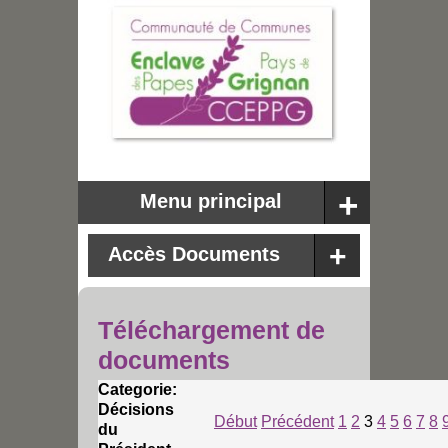
Menu principal
Accès Documents
Téléchargement de
documents
Categorie:
Décisions
Début
Précédent
1
2
3
4
5
6
7
8
du