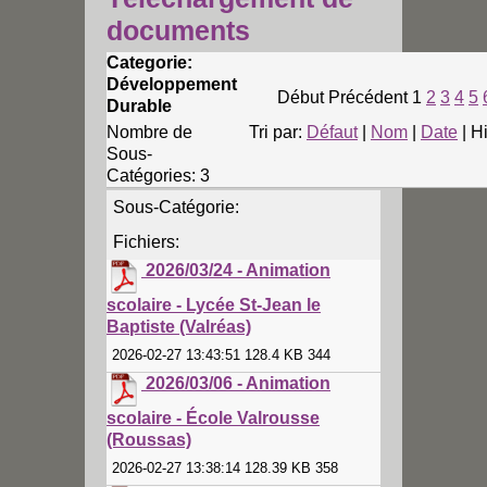
documents
Categorie:
Développement
Début
Précédent
1
2
3
4
5
Durable
Nombre de
Tri par:
Défaut
|
Nom
|
Date
| Hi
Sous-
Catégories: 3
Sous-Catégorie:
Fichiers:
2026/03/24 - Animation
scolaire - Lycée St-Jean le
Baptiste (Valréas)
2026-02-27 13:43:51 128.4 KB 344
2026/03/06 - Animation
scolaire - École Valrousse
(Roussas)
2026-02-27 13:38:14 128.39 KB 358