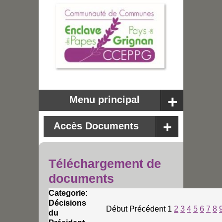
Menu principal
Accès Documents
Téléchargement de
documents
Categorie:
Décisions
Début
Précédent
1
2
3
4
5
6
7
8
du